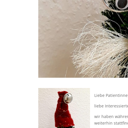
Liebe Patientinne
liebe Interessiert
wir haben währen
weiterhin stattfi